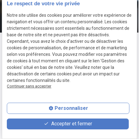
Le respect de votre vie privée
Notre site utilise des cookies pour améliorer votre expérience de
navigation et vous offrir un contenu personnalisé. Les cookies
strictement nécessaires sont essentiels au fonctionnement de
base de notre site et ne peuvent pas être désactivés.
Cependant, vous avez le choix d'activer ou de désactiver les
cookies de personnalisation, de performance et de marketing
Vous êtes ici :
Accueil
> Plan du site
selon vos préférences. Vous pouvez modifier vos paramètres
de cookies à tout moment en cliquant sur le lien 'Gestion des
cookies' situé en bas de notre site. Veuillez noter que la
désactivation de certains cookies peut avoir un impact sur
Accueil
certaines fonctionnalités du site.
Continuer sans accepter
Votre avocat
Mes compétences
Droit pénal
Personnaliser
Infractions routières
place
contact_page
phone
Accepter et fermer
Dommage corporel
Plan d'accès
Contact
03 22 40 42 93
Accident de la voie publique