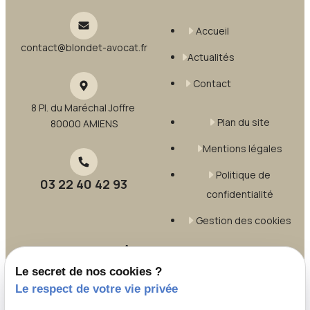
Accueil
contact@blondet-avocat.fr
Actualités
Contact
8 Pl. du Maréchal Joffre
Plan du site
80000 AMIENS
Mentions légales
Politique de
03 22 40 42 93
confidentialité
Gestion des cookies
A propos
Le secret de nos cookies ?
Le respect de votre vie privée
Maître Marc BLONDET, avocat à Abbeville et