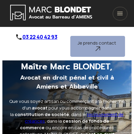
Panneau de gestion des cookies
menu
phone
03 22 40 42 93
Je prends contact
Maître Marc BLONDET,
Avocat en droit pénal et civil à
Amiens et Abbeville
Que vous soyez artisan ou commerçant à la recherche
d'un
avocat
pour vous accompagner dans
la
constitution de société
, dans le
recouvrement de
créances
, dans la
cession de fonds de
commerce
ou encore en cas de procédures