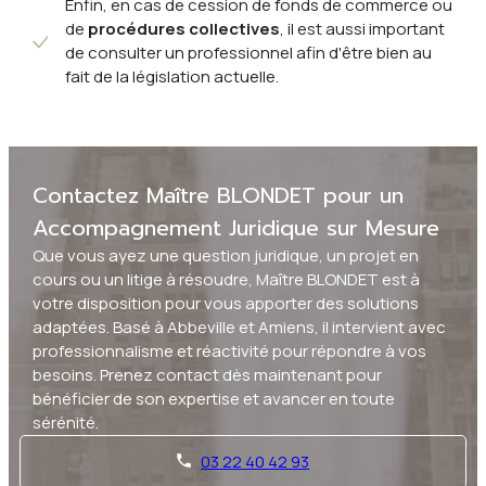
Enfin, en cas de cession de fonds de commerce ou
de
procédures collectives
, il est aussi important
de consulter un professionnel afin d'être bien au
fait de la législation actuelle.
Contactez Maître BLONDET pour un
Accompagnement Juridique sur Mesure
Que vous ayez une question juridique, un projet en
cours ou un litige à résoudre, Maître BLONDET est à
votre disposition pour vous apporter des solutions
adaptées. Basé à Abbeville et Amiens, il intervient avec
professionnalisme et réactivité pour répondre à vos
besoins. Prenez contact dès maintenant pour
bénéficier de son expertise et avancer en toute
sérénité.
03 22 40 42 93
phone